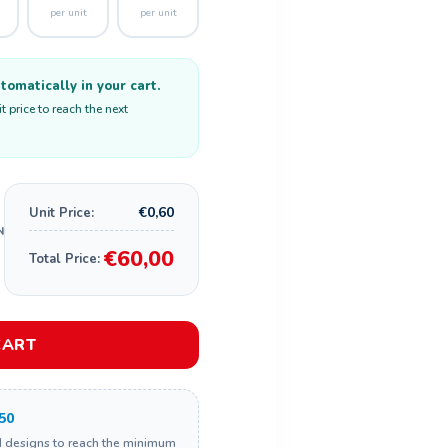
per unit
per unit
omatically in your cart.
 price to reach the next
€0,60
Unit Price:
€60,00
Total Price:
CART
50
d designs to reach the minimum