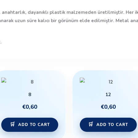
 anahtarlık, dayanıklı plastik malzemeden üretilmiştir. Her i
anarak uzun süre kalıcı bir görünüm elde edilmiştir. Metal an
.
8
12
€
0,60
€
0,60
ADD TO CART
ADD TO CART