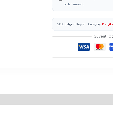
order amount.
SKU:
BelgiumKey-9
Category:
Belçika
Güvenli Ö