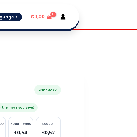
€
0,00
guage
▼
✓
In Stock
, the more you save!
99
7000 - 9999
10000+
6
€0,54
€0,52