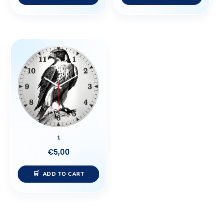
1
€
5,00
ADD TO CART