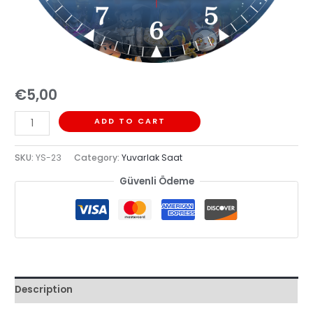
€
5,00
ADD TO CART
SKU:
YS-23
Category:
Yuvarlak Saat
Güvenli Ödeme
Description