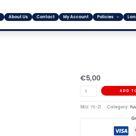
About Us
Contact
My Account
Policies
Lan
21
€
5,00
quantity
ADD T
SKU:
YS-21
Category:
Yu
G