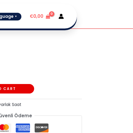
€
0,00
guage
▼
O CART
varlak Saat
üvenli Ödeme