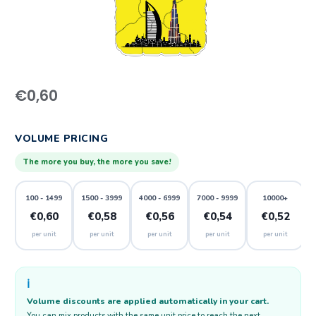
€
0,60
VOLUME PRICING
The more you buy, the more you save!
100 - 1499
1500 - 3999
4000 - 6999
7000 - 9999
10000+
€0,60
€0,58
€0,56
€0,54
€0,52
per unit
per unit
per unit
per unit
per unit
ℹ️
Volume discounts are applied automatically in your cart.
You can mix products with the same unit price to reach the next