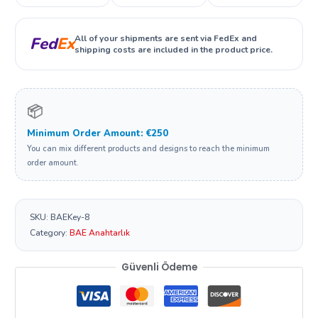
All of your shipments are sent via FedEx and
Fed
Ex
shipping costs are included in the product price.
📦
Minimum Order Amount: €250
You can mix different products and designs to reach the minimum
order amount.
SKU:
BAEKey-8
Category:
BAE Anahtarlık
Güvenli Ödeme