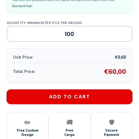
discount tier.
€0,60
Unit Price:
€60,00
Total Price:
ADD TO CART
✏️
🚚
🛡️
Free Custom
Free
Secure
Design
Cargo
Payment