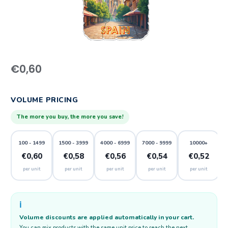
€
0,60
VOLUME PRICING
The more you buy, the more you save!
100 - 1499
1500 - 3999
4000 - 6999
7000 - 9999
10000+
€0,60
€0,58
€0,56
€0,54
€0,52
per unit
per unit
per unit
per unit
per unit
ℹ️
Volume discounts are applied automatically in your cart.
You can mix products with the same unit price to reach the next