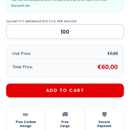
discount tier.
€0,60
Unit Price:
€60,00
Total Price:
ADD TO CART
✏️
🚚
🛡️
Free Custom
Free
Secure
Design
Cargo
Payment