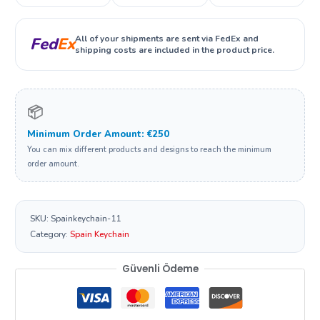
All of your shipments are sent via FedEx and
Fed
Ex
shipping costs are included in the product price.
📦
Minimum Order Amount: €250
You can mix different products and designs to reach the minimum
order amount.
SKU:
Spainkeychain-11
Category:
Spain Keychain
Güvenli Ödeme