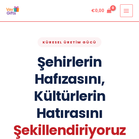
Skip
€
0,00
to
content
KÜRESEL ÜRETİM GÜCÜ
Şehirlerin
Hafızasını,
Kültürlerin
Hatırasını
Şekillendiriyoruz