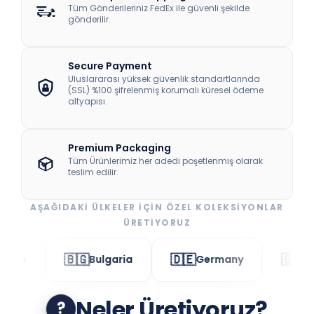
Tüm Gönderileriniz FedEx ile güvenli şekilde
gönderilir.
Secure Payment
Uluslararası yüksek güvenlik standartlarında
(SSL) %100 şifrelenmiş korumalı küresel ödeme
altyapısı.
Premium Packaging
Tüm Ürünlerimiz her adedi poşetlenmiş olarak
teslim edilir.
AŞAĞIDAKİ ÜLKELER İÇİN ÖZEL KOLEKSİYONLAR
ÜRETİYORUZ
🇧🇬
🇩🇪
🇬🇷
ain
Bulgaria
Germany
Gre
Neler Üretiyoruz?
?